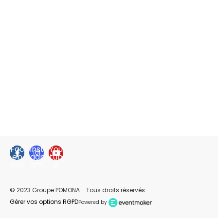
Fac
Inst
You
eb
agr
tub
ook
am
e
© 2023 Groupe POMONA - Tous droits réservés
Gérer vos options RGPD
Powered by